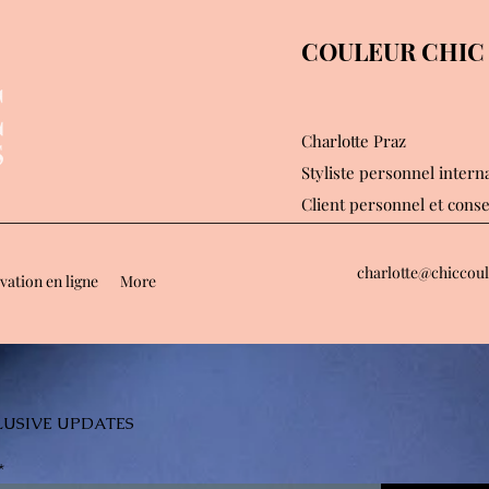
COULEUR CHIC
Charlotte Praz
Styliste personnel intern
Client personnel
et conse
charlotte@chiccoul
vation en ligne
More
LUSIVE UPDATES