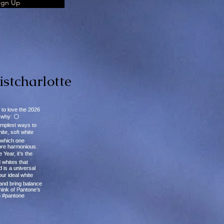
ign Up
istcharlotte