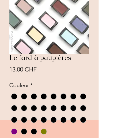
Le fard à paupières
Prix
13.00 CHF
Couleur
*